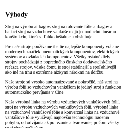
Výhody
Stroj na výrobu airbagov, stroj na rolovanie fólie airbagov a
baliaci stroj na vzduchové vankúše majú jednoduchú lineárnu
konštrukciu, ktorá sa ľahko inštaluje a obsluhuje.
Pre naše stroje používame iba tie najlepšie komponenty vrátane
moderných značiek pneumatických komponentov, elektrických
systémov a ovládacích komponentov. Všetky ostatné diely
strojov pochádzajú z popredného čínskeho dodávateľského
reťazca strojov, vďaka čomu je stroj stabilnejší a spoľahlivejší
ako iné na trhu s extrémne nízkymi nárokmi na údržbu.
Naše stroje sú vysoko automatizované a pokročilé, náš stroj na
výrobu fólií so vzduchovým vankúšom je jediný stroj s funkciou
automatického prevíjania v Číne.
Naša výrobná linka na výrobu vzduchových vankúšových fólií,
stroj na výrobu vzduchových vankúšových fólií, výrobná linka
na vzduchové vankúšové fólie a konverzná linka na vzduchové
vankúšové fólie využívajú najnovšiu technológiu riadenia
pohybu, od odvíjania až po rezanie a tvarovanie, pričom všetky
sú riadené počítačom.