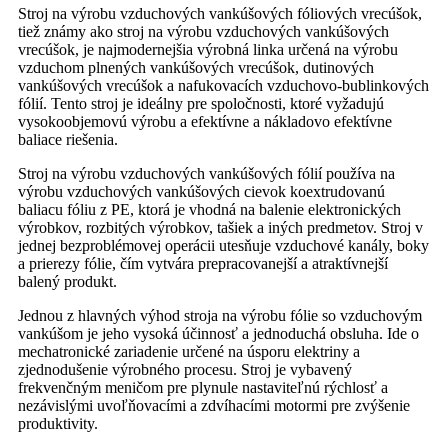
Stroj na výrobu vzduchových vankúšových fóliových vrecúšok,
tiež známy ako stroj na výrobu vzduchových vankúšových
vrecúšok, je najmodernejšia výrobná linka určená na výrobu
vzduchom plnených vankúšových vrecúšok, dutinových
vankúšových vrecúšok a nafukovacích vzduchovo-bublinkových
fólií. Tento stroj je ideálny pre spoločnosti, ktoré vyžadujú
vysokoobjemovú výrobu a efektívne a nákladovo efektívne
baliace riešenia.
Stroj na výrobu vzduchových vankúšových fólií používa na
výrobu vzduchových vankúšových cievok koextrudovanú
baliacu fóliu z PE, ktorá je vhodná na balenie elektronických
výrobkov, rozbitých výrobkov, tašiek a iných predmetov. Stroj v
jednej bezproblémovej operácii utesňuje vzduchové kanály, boky
a prierezy fólie, čím vytvára prepracovanejší a atraktívnejší
balený produkt.
Jednou z hlavných výhod stroja na výrobu fólie so vzduchovým
vankúšom je jeho vysoká účinnosť a jednoduchá obsluha. Ide o
mechatronické zariadenie určené na úsporu elektriny a
zjednodušenie výrobného procesu. Stroj je vybavený
frekvenčným meničom pre plynule nastaviteľnú rýchlosť a
nezávislými uvoľňovacími a zdvíhacími motormi pre zvýšenie
produktivity.