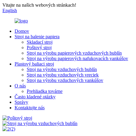
Vitajte na našich webových stránkach!
English
Domov
Stroj na balenie papiera
Skladací stroj
Poštový stroj
Stroj na výrobu papierových vzduchových bublín
Stroj na výrobu papierových nafukovacích vankúšov
Plastový baliaci stroj
Stroj na výrobu vzduchových bublín
Stroj na výrobu vzduchových vreciek
Stroj na výrobu vzduchových vankúšov
O nás
Prehliadka továrne
Často kladené otázky
Správy
Kontaktujte nás