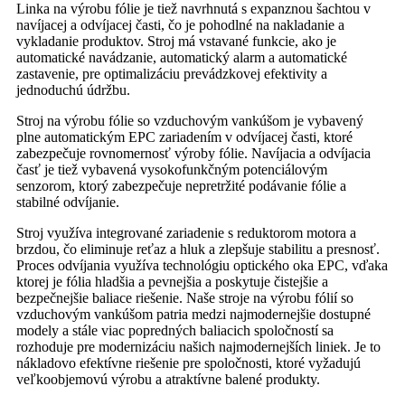
Linka na výrobu fólie je tiež navrhnutá s expanznou šachtou v
navíjacej a odvíjacej časti, čo je pohodlné na nakladanie a
vykladanie produktov. Stroj má vstavané funkcie, ako je
automatické navádzanie, automatický alarm a automatické
zastavenie, pre optimalizáciu prevádzkovej efektivity a
jednoduchú údržbu.
Stroj na výrobu fólie so vzduchovým vankúšom je vybavený
plne automatickým EPC zariadením v odvíjacej časti, ktoré
zabezpečuje rovnomernosť výroby fólie. Navíjacia a odvíjacia
časť je tiež vybavená vysokofunkčným potenciálovým
senzorom, ktorý zabezpečuje nepretržité podávanie fólie a
stabilné odvíjanie.
Stroj využíva integrované zariadenie s reduktorom motora a
brzdou, čo eliminuje reťaz a hluk a zlepšuje stabilitu a presnosť.
Proces odvíjania využíva technológiu optického oka EPC, vďaka
ktorej je fólia hladšia a pevnejšia a poskytuje čistejšie a
bezpečnejšie baliace riešenie. Naše stroje na výrobu fólií so
vzduchovým vankúšom patria medzi najmodernejšie dostupné
modely a stále viac popredných baliacich spoločností sa
rozhoduje pre modernizáciu našich najmodernejších liniek. Je to
nákladovo efektívne riešenie pre spoločnosti, ktoré vyžadujú
veľkoobjemovú výrobu a atraktívne balené produkty.