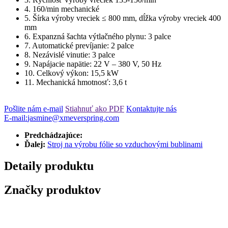
4. 160/min mechanické
5. Šírka výroby vreciek ≤ 800 mm, dĺžka výroby vreciek 400
mm
6. Expanzná šachta výtlačného plynu: 3 palce
7. Automatické prevíjanie: 2 palce
8. Nezávislé vinutie: 3 palce
9. Napájacie napätie: 22 V – 380 V, 50 Hz
10. Celkový výkon: 15,5 kW
11. Mechanická hmotnosť: 3,6 t
Pošlite nám e-mail
Stiahnuť ako PDF
Kontaktujte nás
E-mail:
jasmine@xmeverspring.com
Predchádzajúce:
Ďalej:
Stroj na výrobu fólie so vzduchovými bublinami
Detaily produktu
Značky produktov