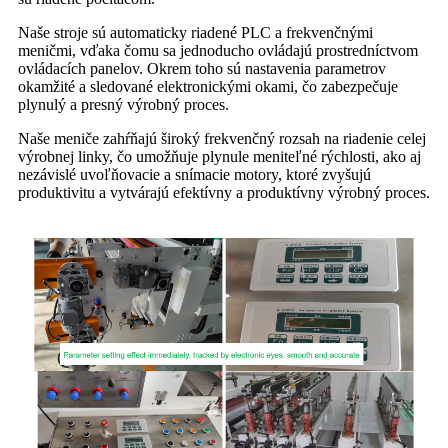
Naše stroje sú automaticky riadené PLC a frekvenčnými
meničmi, vďaka čomu sa jednoducho ovládajú prostredníctvom
ovládacích panelov. Okrem toho sú nastavenia parametrov
okamžité a sledované elektronickými okami, čo zabezpečuje
plynulý a presný výrobný proces.
Naše meniče zahŕňajú široký frekvenčný rozsah na riadenie celej
výrobnej linky, čo umožňuje plynule meniteľné rýchlosti, ako aj
nezávislé uvoľňovacie a snímacie motory, ktoré zvyšujú
produktivitu a vytvárajú efektívny a produktívny výrobný proces.