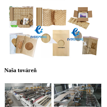
Naša továreň