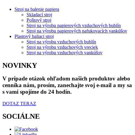
Stroj na balenie papiera
Skladací stroj
Poštový stroj
Stroj na výrobu papierových vzduchových bublín
Stroj na výrobu papierových nafukovacích vankúšov
Plastový baliaci stroj
Stroj na výrobu vzduchových bublín
Stroj na výrobu vzduchových vreciek
Stroj na výrobu vzduchových vankúšov
NOVINKY
V prípade otázok ohľadom našich produktov alebo
cenníka nám, prosím, zanechajte svoj e-mail a my sa
s vami spojíme do 24 hodín.
DOTAZ TERAZ
SOCIÁLNE