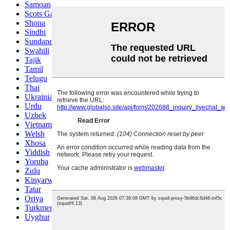
Samoan
Scots Gaelic
Shona
Sindhi
Sundanese
Swahili
Tajik
Tamil
Telugu
Thai
Ukrainian
Urdu
Uzbek
Vietnamese
Welsh
Xhosa
Yiddish
Yoruba
Zulu
Kinyarwanda
Tatar
Oriya
Turkmen
Uyghur