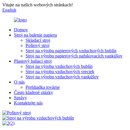
Vitajte na našich webových stránkach!
English
Domov
Stroj na balenie papiera
Skladací stroj
Poštový stroj
Stroj na výrobu papierových vzduchových bublín
Stroj na výrobu papierových nafukovacích vankúšov
Plastový baliaci stroj
Stroj na výrobu vzduchových bublín
Stroj na výrobu vzduchových vreciek
Stroj na výrobu vzduchových vankúšov
O nás
Prehliadka továrne
Často kladené otázky
Správy
Kontaktujte nás