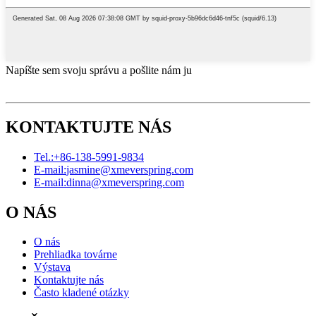
Napíšte sem svoju správu a pošlite nám ju
KONTAKTUJTE NÁS
Tel.:
+86-138-5991-9834
E-mail:
jasmine@xmeverspring.com
E-mail:
dinna@xmeverspring.com
O NÁS
O nás
Prehliadka továrne
Výstava
Kontaktujte nás
Často kladené otázky