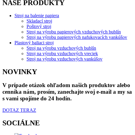
NAŠE PRODUKTY
Stroj na balenie papiera
Skladací stroj
Poštový stroj
Stroj na výrobu papierových vzduchových bublín
Stroj na výrobu papierových nafukovacích vankúšov
Plastový baliaci stroj
Stroj na výrobu vzduchových bublín
Stroj na výrobu vzduchových vreciek
Stroj na výrobu vzduchových vankúšov
NOVINKY
V prípade otázok ohľadom našich produktov alebo
cenníka nám, prosím, zanechajte svoj e-mail a my sa
s vami spojíme do 24 hodín.
DOTAZ TERAZ
SOCIÁLNE